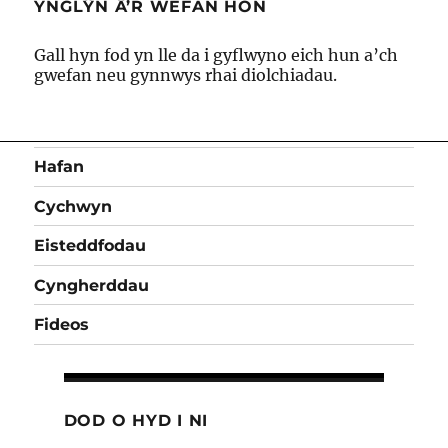
YNGLŶN Â’R WEFAN HON
Gall hyn fod yn lle da i gyflwyno eich hun a’ch
gwefan neu gynnwys rhai diolchiadau.
Hafan
Cychwyn
Eisteddfodau
Cyngherddau
Fideos
DOD O HYD I NI