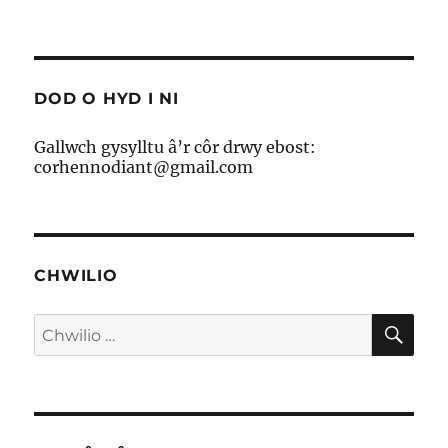
ar
Helo
DOD O HYD I NI
Gallwch gysylltu â’r côr drwy ebost:
corhennodiant@gmail.com
CHWILIO
CH
Chwilio
am: